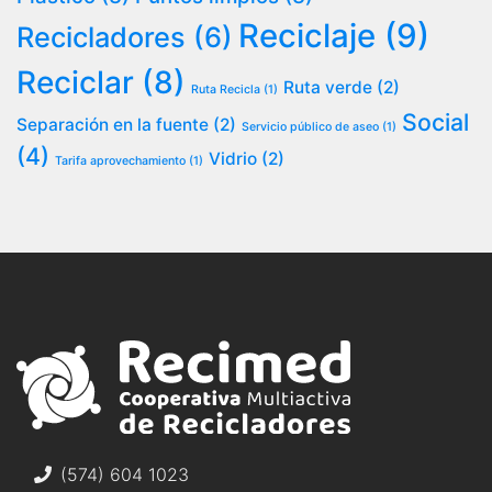
Reciclaje
(9)
Recicladores
(6)
Reciclar
(8)
Ruta verde
(2)
Ruta Recicla
(1)
Social
Separación en la fuente
(2)
Servicio público de aseo
(1)
(4)
Vidrio
(2)
Tarifa aprovechamiento
(1)
(574) 604 1023