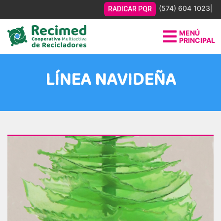
(574) 604 1023
|
RADICAR PQR
MENÚ
PRINCIPAL
Sitio web oficial de los recicladores asociados a
Recimed.
LÍNEA NAVIDEÑA