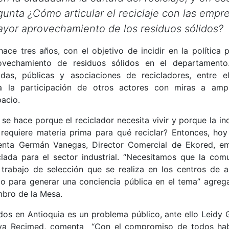
unta ¿Cómo articular el reciclaje con las empr
yor aprovechamiento de los residuos sólidos?
ce tres años, con el objetivo de incidir en la política p
rovechamiento de residuos sólidos en el departamento
as, públicas y asociaciones de recicladores, entre el
 la participación de otros actores con miras a ampl
pacio.
 hace porque el reciclador necesita vivir y porque la ind
o requiere materia prima para qué reciclar? Entonces, hoy
umenta Germán Vanegas, Director Comercial de Ekored, e
lada para el sector industrial. “Necesitamos que la com
l trabajo de selección que se realiza en los centros de a
 para generar una conciencia pública en el tema” agreg
mbro de la Mesa.
dos en Antioquia es un problema público, ante ello Leidy G
tiva Recimed, comenta “Con el compromiso de todos ha