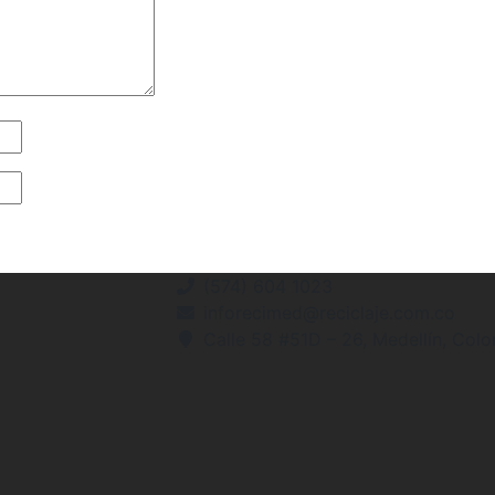
(574) 604 1023
inforecimed@reciclaje.com.co
Calle 58 #51D – 26, Medellín, Col