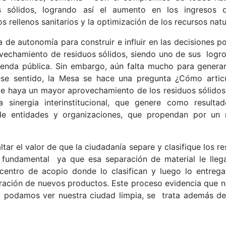
 sólidos, logrando así el aumento en los ingresos 
os rellenos sanitarios y la optimización de los recursos natu
de autonomía para construir e influir en las decisiones pol
ovechamiento de residuos sólidos, siendo uno de sus logr
enda pública. Sin embargo, aún falta mucho para generar
n ese sentido, la Mesa se hace una pregunta ¿Cómo articu
ue haya un mayor aprovechamiento de los residuos sólidos
 sinergia interinstitucional, que genere como resulta
 de entidades y organizaciones, que propendan por un
ar el valor de que la ciudadanía separe y clasifique los r
e fundamental ya que esa separación de material le lleg
n centro de acopio donde lo clasifican y luego lo entrega
oración de nuevos productos. Este proceso evidencia que n
 y podamos ver nuestra ciudad limpia, se trata además de