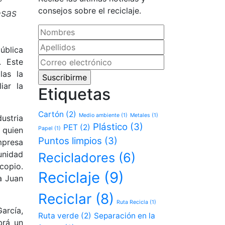
consejos sobre el reciclaje.
esas
ública
. Este
las la
iar la
Etiquetas
Cartón
(2)
Medio ambiente
(1)
Metales
(1)
ustria
Plástico
(3)
PET
(2)
 quien
Papel
(1)
Puntos limpios
(3)
mpresa
unidad
Recicladores
(6)
copio.
Reciclaje
(9)
a Juan
Reciclar
(8)
Ruta Recicla
(1)
arcía,
Ruta verde
(2)
Separación en la
brá un