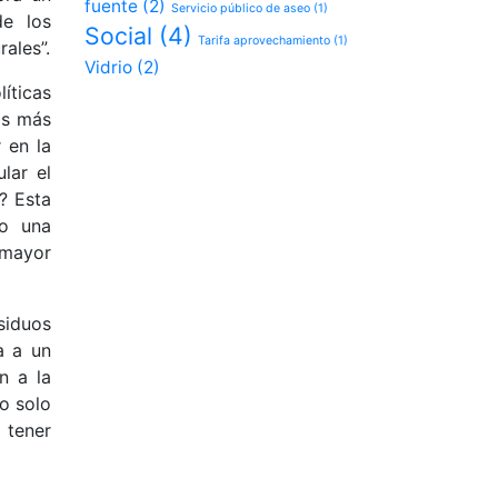
fuente
(2)
Servicio público de aseo
(1)
de los
Social
(4)
Tarifa aprovechamiento
(1)
rales”.
Vidrio
(2)
íticas
os más
 en la
lar el
? Esta
do una
 mayor
esiduos
a a un
n a la
o solo
 tener