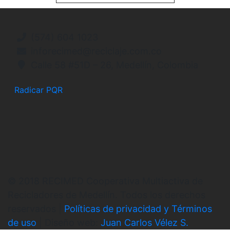
(574) 604 1023
inforecimed@reciclaje.com.co
Calle 58 #51D – 26, Medellín, Colombia
Radicar PQR
© 2018 RECIMED Cooperativa Multiactiva de
Recicladores de Medellín. Todos los derechos
reservados |
Políticas de privacidad y Términos
de uso
| Diseño web:
Juan Carlos Vélez S.