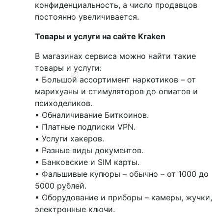
конфиденциальность, а число продавцов
постоянно увеличивается.
Товары и услуги на сайте Kraken
В магазинах сервиса можно найти такие
товары и услуги:
• Большой ассортимент наркотиков – от
марихуаны и стимуляторов до опиатов и
психоделиков.
• Обналичивание Биткоинов.
• Платные подписки VPN.
• Услуги хакеров.
• Разные виды документов.
• Банковские и SIM карты.
• Фальшивые купюры – обычно – от 1000 до
5000 рублей.
• Оборудование и приборы – камеры, жучки,
электронные ключи.