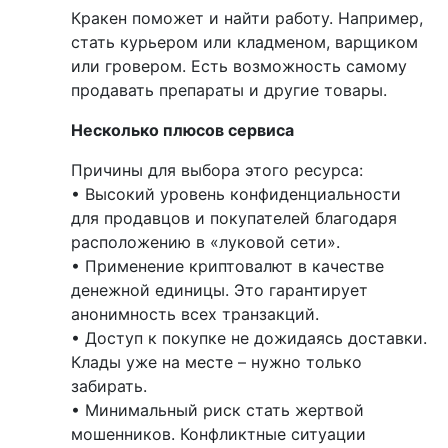
Кракен поможет и найти работу. Например,
стать курьером или кладменом, варщиком
или гровером. Есть возможность самому
продавать препараты и другие товары.
Несколько плюсов сервиса
Причины для выбора этого ресурса:
• Высокий уровень конфиденциальности
для продавцов и покупателей благодаря
расположению в «луковой сети».
• Применение криптовалют в качестве
денежной единицы. Это гарантирует
анонимность всех транзакций.
• Доступ к покупке не дожидаясь доставки.
Клады уже на месте – нужно только
забирать.
• Минимальный риск стать жертвой
мошенников. Конфликтные ситуации