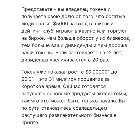
Представьте – вы владелец токена и
получаете свою долю от того, что богатые
люди тратят $5000 за вход в элитный
дейтинг-клуб, играют в казино или торгуют
на бирже. Чем больше оборот у их бизнесов,
тем больше ваши дивиденды и тем дороже
ваши токены. Если застейкаете на 12 лет,
дивиденды увеличиваются в 20 раз.
Токен уже показал рост с $0.000001 до
$0.31 – это 31 миллион процентов за
короткое время. Сейчас готовятся
запускать основные продукты экосистемы,
так что это может быть только начало. Вы
по сути становитесь совладельцем
растущего развлекательного бизнеса в
крипте.