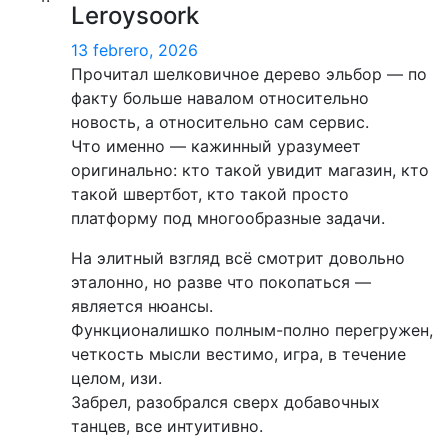
Leroysoork
13 febrero, 2026
Прочитал шелковичное дерево эльбор — по
факту больше навалом относительно
новость, а относительно сам сервис.
Что именно — кажинный уразумеет
оригинально: кто такой увидит магазин, кто
такой швертбот, кто такой просто
платформу под многообразные задачи.
На элитный взгляд всё смотрит довольно
эталонно, но разве что покопаться —
является нюансы.
Функционалишко полным-полно перегружен,
четкость мысли вестимо, игра, в течение
целом, изи.
Забрел, разобрался сверх добавочных
танцев, все интуитивно.