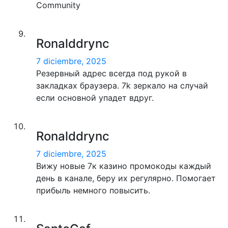
Community
Ronalddrync
7 diciembre, 2025
Резервный адрес всегда под рукой в
закладках браузера. 7k зеркало на случай
если основной упадет вдруг.
Ronalddrync
7 diciembre, 2025
Вижу новые 7к казино промокоды каждый
день в канале, беру их регулярно. Помогает
прибыль немного повысить.