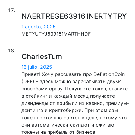
NAERTREGE639161NERTYTRY
1 agosto, 2025
METYUTYJ639161MARTHHDF
CharlesTum
16 julio, 2025
Привет! Хочу рассказать про DeflationCoin
(DEF) – здесь можно зарабатывать двумя
способами сразу. Покупаете токен, ставите
в стейкинг и каждый месяц получаете
дивиденды от прибыли их казино, премиум-
дейтинга и криптобиржи. При этом сам
токен постоянно растет в цене, потому что
они автоматически скупают и сжигают
токены на прибыль от бизнеса.