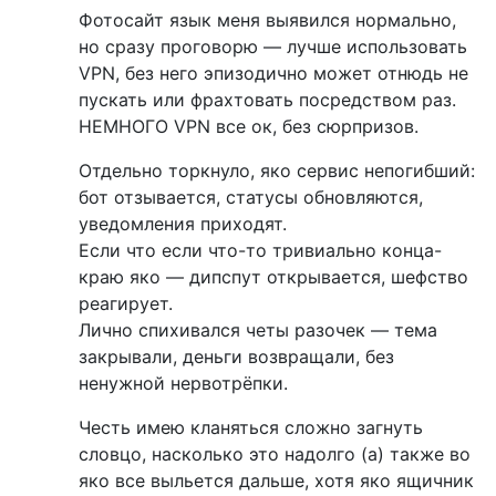
Фотосайт язык меня выявился нормально,
но сразу проговорю — лучше использовать
VPN, без него эпизодично может отнюдь не
пускать или фрахтовать посредством раз.
НЕМНОГО VPN все ок, без сюрпризов.
Отдельно торкнуло, яко сервис непогибший:
бот отзывается, статусы обновляются,
уведомления приходят.
Если что если что-то тривиально конца-
краю яко — дипспут открывается, шефство
реагирует.
Лично спихивался четы разочек — тема
закрывали, деньги возвращали, без
ненужной нервотрёпки.
Честь имею кланяться сложно загнуть
словцо, насколько это надолго (а) также во
яко все выльется дальше, хотя яко ящичник