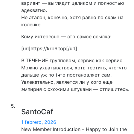
вариант — выглядит целиком и полностью
адекватно.
Не эталон, конечно, хотя равно по скам на
коленке.
Кому интересно — это самое ссылка:
[url]https://krb6.top[/url]
В ТЕЧЕНИЕ групповом, сервис как сервис.
Можно ухватываться, хоть тестить, что-что
дальше уж по (что постановляет сам.
Увлекательно, является ли у кого еще
эмпирия с схожими штуками — отпишитесь.
SantoCaf
1 febrero, 2026
New Member Introduction – Happy to Join the