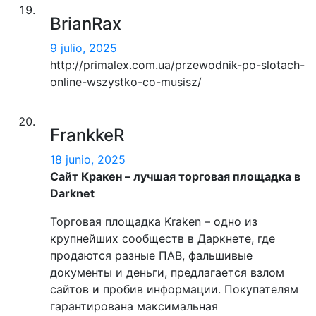
BrianRax
9 julio, 2025
http://primalex.com.ua/przewodnik-po-slotach-
online-wszystko-co-musisz/
FrankkeR
18 junio, 2025
Сайт Кракен – лучшая торговая площадка в
Darknet
Торговая площадка Kraken – одно из
крупнейших сообществ в Даркнете, где
продаются разные ПАВ, фальшивые
документы и деньги, предлагается взлом
сайтов и пробив информации. Покупателям
гарантирована максимальная